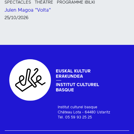
SPECTACLES
THÉÂTRE
PROGRAMME IBILKI
Julen Magoa "Volta"
25/10/2026
Institut culturel basque
Château Lota - 64480 Ustaritz
Tél. 05 59 93 25 25