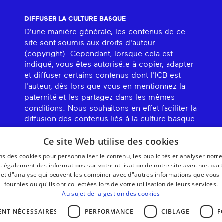
DIFFUSER LA CULTURE BASQUE
D'une manière générale, les contenus de ce
site sont soumis aux droits d'auteur
(copyright). Cependant, lorsque cela est
indiqué, vous êtes autorisé.e à copier, adapter
et diffuser certains contenus dont l'ICB est
l'auteur, dès lors que vous en mentionnez la
paternité et les partagez dans les mêmes
conditions. Nous souhaitons en effet faciliter la
diffusion des contenus liés à la culture basque.
En savoir plus
Ce site Web utilise des cookies
ns des cookies pour personnaliser le contenu, les publicités et analyser notre
 également des informations sur votre utilisation de notre site avec nos par
é et d"analyse qui peuvent les combiner avec d"autres informations que vous 
fournies ou qu"ils ont collectées lors de votre utilisation de leurs services.
Au sujet de la gestion des cookies
ENT NÉCESSAIRES
PERFORMANCE
CIBLAGE
F