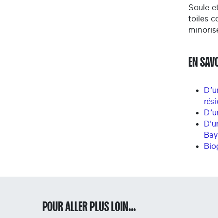
Soule et
toiles c
minorisé
EN SAV
D’u
rés
D’u
D'u
Ba
Bio
POUR ALLER PLUS LOIN...