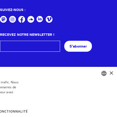
SUIVEZ-NOUS :
RECEVEZ NOTRE NEWSLETTER !
S'abonner
×
 trafic. Nous
tenaires de
BASQUE
leur avez
FRENCH
SPANISH
ONCTIONNALITÉ
ENGLISH