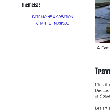
Thème(s) :
PATRIMOINE & CRÉATION
CHANT ET MUSIQUE
© Camil
Trav
L'Instit
Directio
la Soul
Les arti