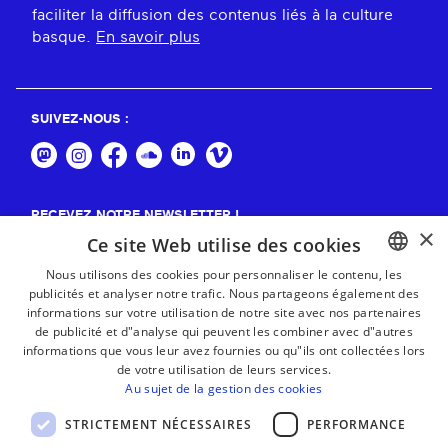
faciliter la diffusion des contenus liés à la culture
basque.
En savoir plus
SUIVEZ-NOUS :
RECEVEZ NOTRE NEWSLETTER !
×
Ce site Web utilise des cookies
S'abonner
Nous utilisons des cookies pour personnaliser le contenu, les
publicités et analyser notre trafic. Nous partageons également des
BASQUE
informations sur votre utilisation de notre site avec nos partenaires
FRENCH
de publicité et d"analyse qui peuvent les combiner avec d"autres
informations que vous leur avez fournies ou qu"ils ont collectées lors
SPANISH
de votre utilisation de leurs services.
Au sujet de la gestion des cookies
ENGLISH
STRICTEMENT NÉCESSAIRES
PERFORMANCE