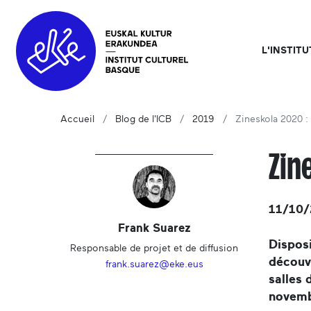
L'INSTIT
Accueil
Blog de l'ICB
2019
Zineskola 2020 :
Zin
11/10/
Frank Suarez
Disposi
Responsable de projet et de diffusion
découvr
frank.suarez@eke.eus
salles 
novembr