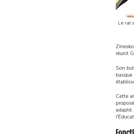
Le rat 
Zineskol
réunit 
Son but
basque 
établis
Cette a
proposé
adapté.
l’Éduca
Fonct