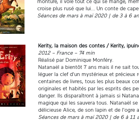
monture, il vole tout ce qui se mange, même
croise plus rusé que lui… Un conte de cape 
Séances de mars à mai 2020 | de 3 à 6 a
Kerity, la maison des contes / Kerity, ipui
2012 – France – 74 min
Réalisé par Dominique Monféry.
Natanaël a bientôt 7 ans mais il ne sait tou
léguer la clef d'un mystérieux et précieux
centaines de livres, tous les plus beaux c
originales et habités par les esprits des 
danger. Ils disparaîtront à jamais si Natana
magique qui les sauvera tous. Natanaël se
délicieuse Alice, de son lapin et de l'ogre
Séances de mars à mai 2020 | de 6 à 11 