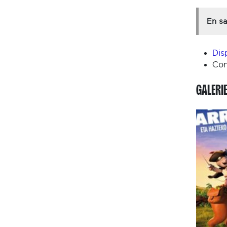
En sa
Dis
Con
GALERI