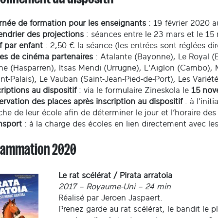
rnée de formation pour les enseignants
: 19 février 2020 
endrier des projections
: séances entre le 23 mars et le 15
if par enfant
: 2,50 € la séance (les entrées sont réglées di
les de cinéma partenaires
: Atalante (Bayonne), Le Royal (B
ne (Hasparren), Itsas Mendi (Urrugne), L'Aiglon (Cambo), 
int-Palais), Le Vauban (Saint-Jean-Pied-de-Port), Les Varié
criptions au dispositif
: via le formulaire Zineskola le
15 nov
ervation des places après inscription au dispositif
: à l'ini
che de leur école afin de déterminer le jour et l’horaire de
nsport
: à la charge des écoles en lien directement avec l
ammation 2020
Le rat scélérat / Pirata arratoia
2017 – Royaume-Uni – 24 min
Réalisé par Jeroen Jaspaert.
Prenez garde au rat scélérat, le bandit le 