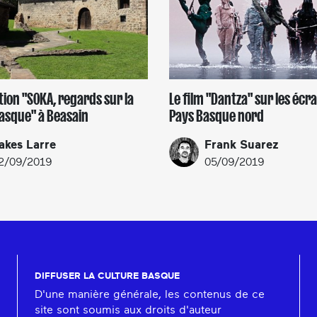
tion "SOKA, regards sur la
Le film "Dantza" sur les écr
asque" à Beasain
Pays Basque nord
akes Larre
Frank Suarez
2/09/2019
05/09/2019
DIFFUSER LA CULTURE BASQUE
D'une manière générale, les contenus de ce
site sont soumis aux droits d'auteur