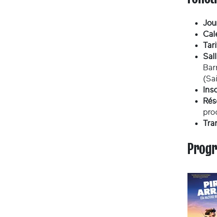
Jou
Cal
Tar
Sal
Bar
(Sa
Ins
Rés
pro
Tra
Progr