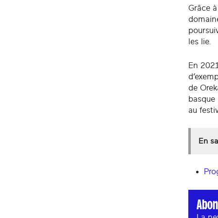
Grâce à
domaines
poursuiv
les lie.
En 2021
d’exempl
de Orek
basque 
au festi
En sa
Pr
Abon
La ne