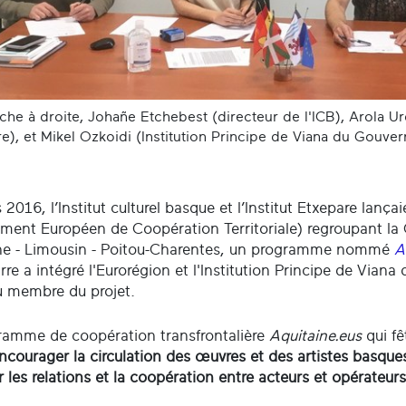
he à droite, Johañe Etchebest (directeur de l'ICB), Arola Ur
e), et Mikel Ozkoidi (Institution Principe de Viana du Gouv
2016, l’Institut culturel basque et l’Institut Etxepare lanç
ment Européen de Coopération Territoriale) regroupant 
ne - Limousin - Poitou-Charentes, un programme nommé
A
rre a intégré l'Eurorégion et l'Institution Principe de Via
 membre du projet.
ramme de coopération transfrontalière
Aquitaine.eus
qui fê
ncourager la circulation des œuvres et des artistes basque
r les relations et la coopération entre acteurs et opérateur