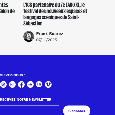
entes
L'ICB partenaire du 7e LABO XL, le
Salon de
festival des nouveaux espaces et
langages scéniques de Saint-
Sébastien
Frank Suarez
07/11/2025
SUIVEZ-NOUS :
RECEVEZ NOTRE NEWSLETTER !
S'abonner