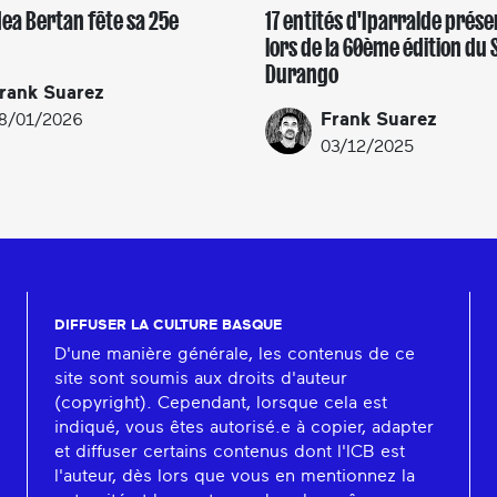
dea Bertan fête sa 25e
17 entités d'Iparralde prés
lors de la 60ème édition du 
Durango
rank Suarez
Frank Suarez
8/01/2026
03/12/2025
DIFFUSER LA CULTURE BASQUE
D'une manière générale, les contenus de ce
site sont soumis aux droits d'auteur
(copyright). Cependant, lorsque cela est
indiqué, vous êtes autorisé.e à copier, adapter
et diffuser certains contenus dont l'ICB est
l'auteur, dès lors que vous en mentionnez la