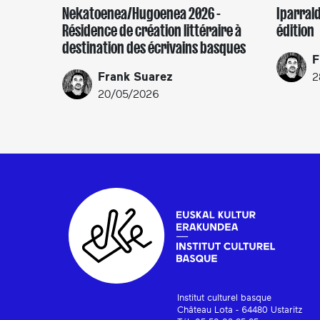
Nekatoenea/Hugoenea 2026 -
Iparral
Résidence de création littéraire à
édition
destination des écrivains basques
F
Frank Suarez
2
20/05/2026
Institut culturel basque
Château Lota - 64480 Ustaritz