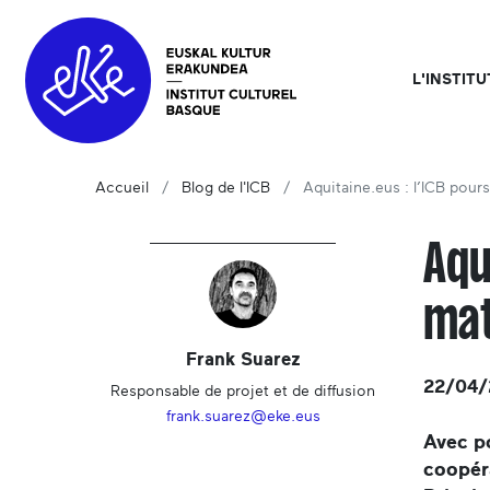
L'INSTIT
Accueil
Blog de l'ICB
Aquitaine.eus : l’ICB pou
Aqu
mat
Frank Suarez
22/04/
Responsable de projet et de diffusion
frank.suarez@eke.eus
Avec po
coopér