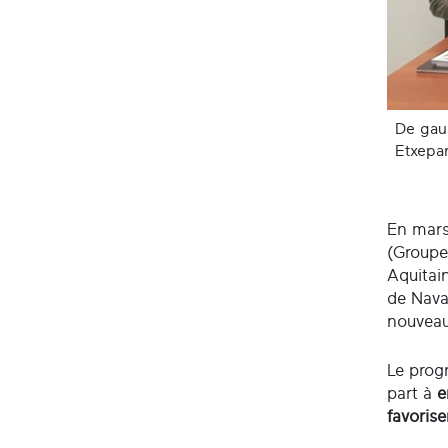
De gauc
Etxepar
En mars 
(Groupe
Aquitai
de Nava
nouveau
Le prog
part à
e
favorise