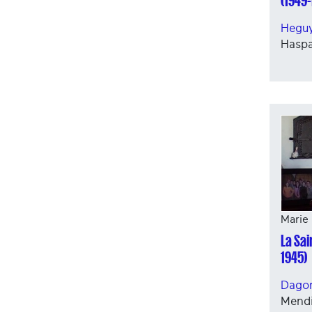
(1949-
Heguy
Haspa
Marie
La Sa
1945)
Dagor
Mend