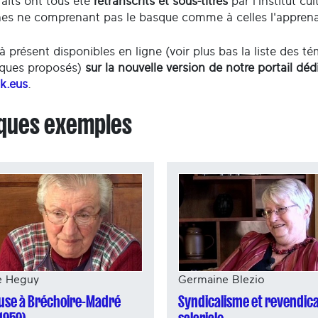
aits ont tous été
retranscrits et sous-titrés
par l'Institut cu
es ne comprenant pas le basque comme à celles l'appren
 à présent disponibles en ligne (voir plus bas la liste des t
ques proposés)
sur la nouvelle version de notre portail d
k.eus
.
ques exemples
e Heguy
Germaine Blezio
use à Bréchoire-Madré
Syndicalisme et revendic