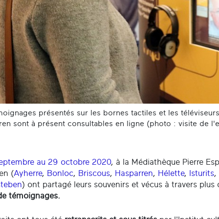
oignages présentés sur les bornes tactiles et les téléviseur
en sont à présent consultables en ligne (photo : visite de l
eptembre au 29 octobre 2020
, à la Médiathèque Pierre E
en (
Ayherre
,
Bonloc
,
Briscous
,
Hasparren
,
Hélette
,
Isturits
,
steben
) ont partagé leurs souvenirs et vécus à travers plus
de témoignages.