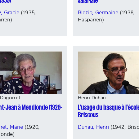
1959)
salariale
, Gracie
(1935,
Blezio, Germaine
(1938,
rren)
Hasparren)
Henri Duhau
 Dagorret
L'usage du basque à l'écol
int-Jean à Mendionde (1920-
Briscous
Duhau, Henri
(1942, Bris
ret, Marie
(1920,
ionde)