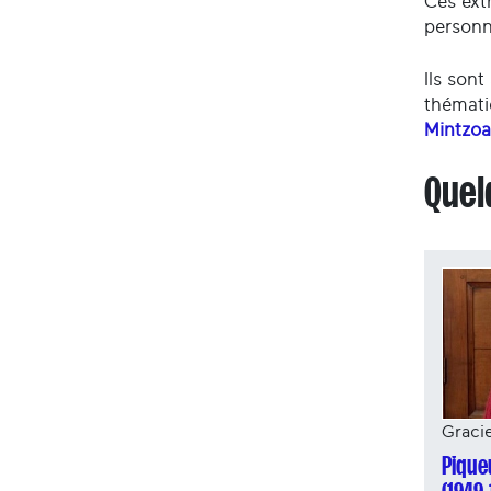
Ces extr
personn
Ils sont
thémati
Mintzoa
Quel
Graci
Pique