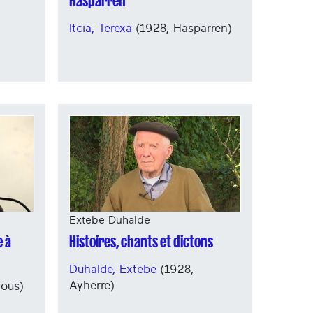
Hasparren
Itcia, Terexa
(1928, Hasparren)
Extebe Duhalde
e à
Histoires, chants et dictons
Duhalde, Extebe
(1928,
Ayherre)
cous)