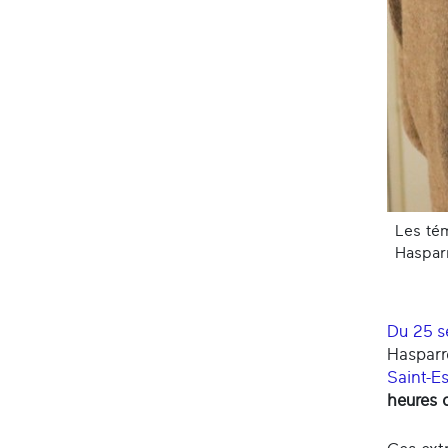
Les tém
Hasparr
Du 25 s
Hasparr
Saint-E
heures 