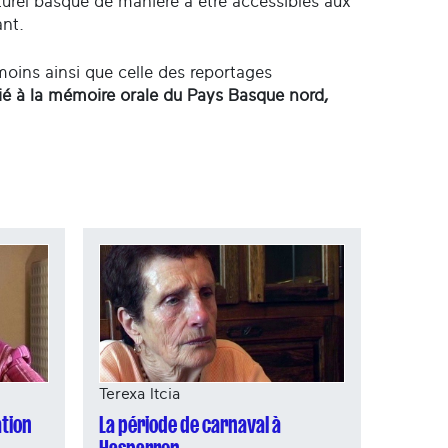
lturel basque de manière à être accessibles aux
ant.
émoins ainsi que celle des reportages
édié à la mémoire orale du Pays Basque nord,
Terexa Itcia
La période de carnaval à
ation