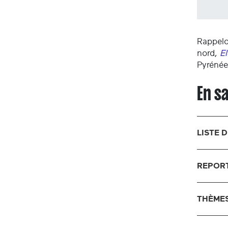
Rappelo
nord,
El
Pyrénée
En s
LISTE 
REPORT
THÈMES