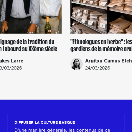
ignage de la tradition du
"Ethnologues en herbe" : le
n Labourd au XXème siècle
gardiens de la mémoire ora
akes Larre
Argitxu Camus Etc
9/03/2026
24/03/2026
DIFFUSER LA CULTURE BASQUE
D'une manière générale, les contenus de ce