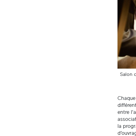
Salon 
Chaque 
différen
entre l'
associat
la prog
d’ouvra