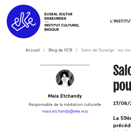
L'INSTIT
Accueil
Blog de l'ICB
Salon de Durango : les ins
Sal
pou
Maia Etchandy
17/08/
Responsable de la médiation culturelle
maia.etchandy@eke.eus
La 59è
précéde