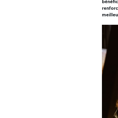
bénéfi
renforc
meilleu