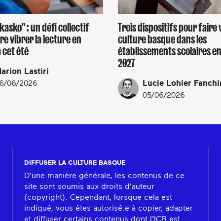
kasko" : un défi collectif
Trois dispositifs pour faire 
re vibrer la lecture en
culture basque dans les
 cet été
établissements scolaires en
2027
arion Lastiri
Lucie Lohier Fanchi
6/06/2026
05/06/2026
DIFFUSER LA CULTURE BASQUE
D'une manière générale, les contenus de ce
site sont soumis aux droits d'auteur
(copyright). Cependant, lorsque cela est
indiqué, vous êtes autorisé.e à copier, adapter
et diffuser certains contenus dont l'ICB est