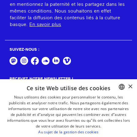
en mentionnez la paternité et les partagez dans les
mêmes conditions. Nous souhaitons en effet
faciliter la diffusion des contenus liés à la culture
basque.
En savoir plus
SUIVEZ-NOUS :
RECEVEZ NOTRE NEWSLETTER !
×
Ce site Web utilise des cookies
S'abonner
Nous utilisons des cookies pour personnaliser le contenu, les
publicités et analyser notre trafic. Nous partageons également des
BASQUE
informations sur votre utilisation de notre site avec nos partenaires
FRENCH
de publicité et d"analyse qui peuvent les combiner avec d"autres
informations que vous leur avez fournies ou qu"ils ont collectées lors
SPANISH
de votre utilisation de leurs services.
Au sujet de la gestion des cookies
ENGLISH