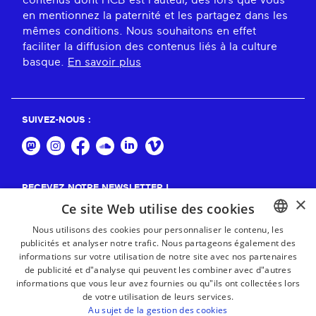
contenus dont l'ICB est l'auteur, dès lors que vous
en mentionnez la paternité et les partagez dans les
mêmes conditions. Nous souhaitons en effet
faciliter la diffusion des contenus liés à la culture
basque.
En savoir plus
SUIVEZ-NOUS :
RECEVEZ NOTRE NEWSLETTER !
×
Ce site Web utilise des cookies
S'abonner
Nous utilisons des cookies pour personnaliser le contenu, les
publicités et analyser notre trafic. Nous partageons également des
BASQUE
informations sur votre utilisation de notre site avec nos partenaires
FRENCH
de publicité et d"analyse qui peuvent les combiner avec d"autres
informations que vous leur avez fournies ou qu"ils ont collectées lors
SPANISH
de votre utilisation de leurs services.
Au sujet de la gestion des cookies
ENGLISH