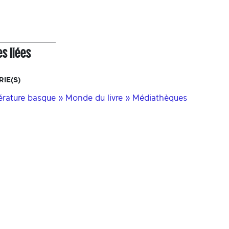
s liées
IE(S)
térature basque » Monde du livre » Médiathèques