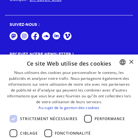
SUIVEZ-NOUS :
RECEVEZ NOTRE NEWSLETTER !
×
Ce site Web utilise des cookies
S'abonner
Nous utilisons des cookies pour personnaliser le contenu, les
publicités et analyser notre trafic. Nous partageons également des
BASQUE
informations sur votre utilisation de notre site avec nos partenaires
FRENCH
de publicité et d"analyse qui peuvent les combiner avec d"autres
informations que vous leur avez fournies ou qu"ils ont collectées lors
SPANISH
de votre utilisation de leurs services.
Au sujet de la gestion des cookies
ENGLISH
STRICTEMENT NÉCESSAIRES
PERFORMANCE
CIBLAGE
FONCTIONNALITÉ