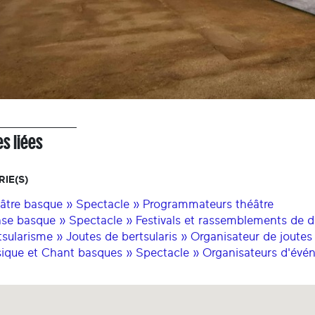
s liées
IE(S)
âtre basque » Spectacle » Programmateurs théâtre
se basque » Spectacle » Festivals et rassemblements de 
tsularisme » Joutes de bertsularis » Organisateur de joutes
ique et Chant basques » Spectacle » Organisateurs d'év