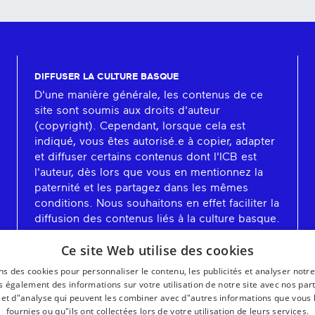
DIFFUSER LA CULTURE BASQUE
D'une manière générale, les contenus de ce
site sont soumis aux droits d'auteur
(copyright). Cependant, lorsque cela est
indiqué, vous êtes autorisé.e à copier, adapter
et diffuser certains contenus dont l'ICB est
l'auteur, dès lors que vous en mentionnez la
paternité et les partagez dans les mêmes
conditions. Nous souhaitons en effet faciliter la
diffusion des contenus liés à la culture basque.
En savoir plus
Ce site Web utilise des cookies
ns des cookies pour personnaliser le contenu, les publicités et analyser notre
 également des informations sur votre utilisation de notre site avec nos par
é et d"analyse qui peuvent les combiner avec d"autres informations que vous 
fournies ou qu"ils ont collectées lors de votre utilisation de leurs services.