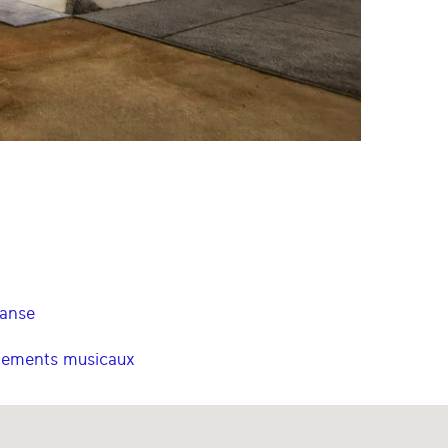
danse
énements musicaux