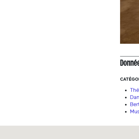
Donnée
CATÉGOR
Thé
Dan
Ber
Mus