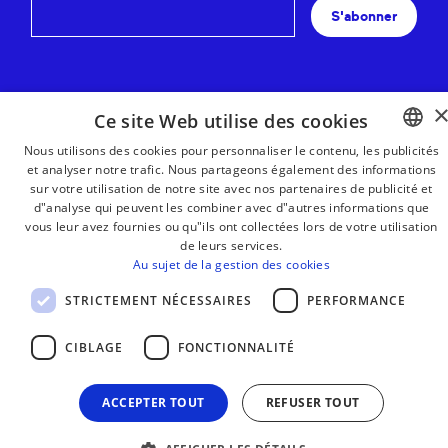
S'abonner
Ce site Web utilise des cookies
Nous utilisons des cookies pour personnaliser le contenu, les publicités
et analyser notre trafic. Nous partageons également des informations
BASQUE
sur votre utilisation de notre site avec nos partenaires de publicité et
FRENCH
d"analyse qui peuvent les combiner avec d"autres informations que
vous leur avez fournies ou qu"ils ont collectées lors de votre utilisation
SPANISH
de leurs services.
Au sujet de la gestion des cookies
ENGLISH
STRICTEMENT NÉCESSAIRES
PERFORMANCE
MENTIONS LÉGALES
CONTACT
CIBLAGE
FONCTIONNALITÉ
ACCEPTER TOUT
REFUSER TOUT