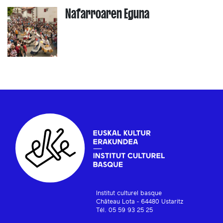
Nafarroaren Eguna
Institut culturel basque
Château Lota - 64480 Ustaritz
Tél. 05 59 93 25 25