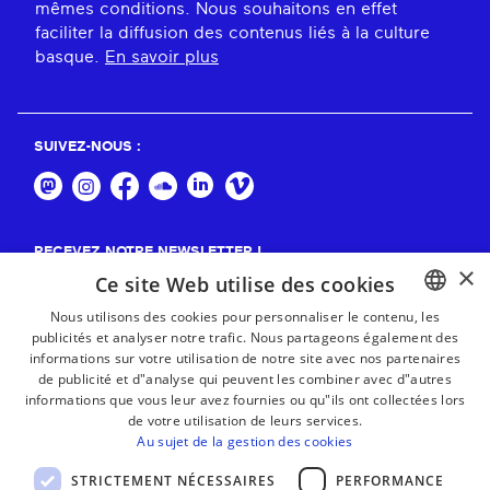
mêmes conditions. Nous souhaitons en effet
faciliter la diffusion des contenus liés à la culture
basque.
En savoir plus
SUIVEZ-NOUS :
RECEVEZ NOTRE NEWSLETTER !
×
Ce site Web utilise des cookies
S'abonner
Nous utilisons des cookies pour personnaliser le contenu, les
publicités et analyser notre trafic. Nous partageons également des
BASQUE
informations sur votre utilisation de notre site avec nos partenaires
FRENCH
de publicité et d"analyse qui peuvent les combiner avec d"autres
informations que vous leur avez fournies ou qu"ils ont collectées lors
SPANISH
de votre utilisation de leurs services.
Au sujet de la gestion des cookies
ENGLISH
STRICTEMENT NÉCESSAIRES
PERFORMANCE