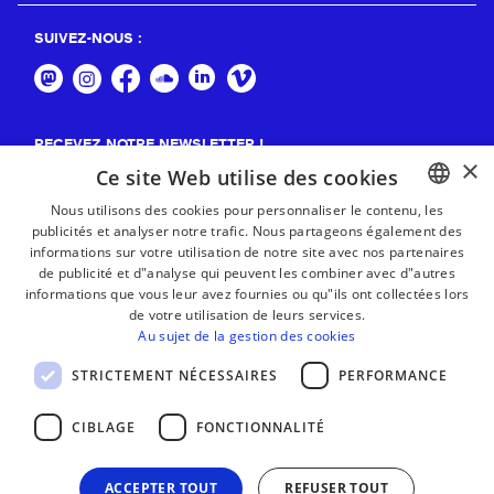
SUIVEZ-NOUS :
RECEVEZ NOTRE NEWSLETTER !
×
Ce site Web utilise des cookies
S'abonner
Nous utilisons des cookies pour personnaliser le contenu, les
publicités et analyser notre trafic. Nous partageons également des
BASQUE
informations sur votre utilisation de notre site avec nos partenaires
FRENCH
de publicité et d"analyse qui peuvent les combiner avec d"autres
informations que vous leur avez fournies ou qu"ils ont collectées lors
SPANISH
de votre utilisation de leurs services.
Au sujet de la gestion des cookies
ENGLISH
STRICTEMENT NÉCESSAIRES
PERFORMANCE
CIBLAGE
FONCTIONNALITÉ
ACCEPTER TOUT
REFUSER TOUT