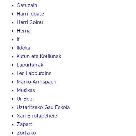
Gatuzain
Harri Idoate
Herri Soinu
Herria
If
Ildoka
Kutun eta Kotilunak
Lapurtarrak
Les Labourdins
Marko Armspach
Musikas
Ur Begi
Uztaritzeko Gau Eskola
Xan Errotabehere
Zapart
Zortziko