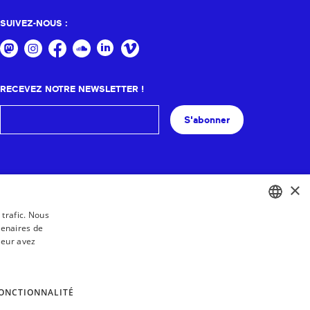
SUIVEZ-NOUS :
RECEVEZ NOTRE NEWSLETTER !
S'abonner
×
 trafic. Nous
tenaires de
BASQUE
leur avez
FRENCH
SPANISH
ONCTIONNALITÉ
ENGLISH