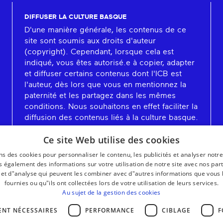
DIFFUSER LA CULTURE BASQUE
D'une manière générale, les contenus de ce
site sont soumis aux droits d'auteur
(copyright). Cependant, lorsque cela est
indiqué, vous êtes autorisé.e à copier, adapter
et diffuser certains contenus dont l'ICB est
l'auteur, dès lors que vous en mentionnez la
paternité et les partagez dans les mêmes
conditions. Nous souhaitons en effet faciliter la
diffusion des contenus liés à la culture basque.
En savoir plus
Ce site Web utilise des cookies
ns des cookies pour personnaliser le contenu, les publicités et analyser notre
 également des informations sur votre utilisation de notre site avec nos par
é et d"analyse qui peuvent les combiner avec d"autres informations que vous 
fournies ou qu"ils ont collectées lors de votre utilisation de leurs services.
Au sujet de la gestion des cookies
ENT NÉCESSAIRES
PERFORMANCE
CIBLAGE
F