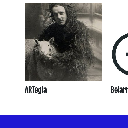
ARTegia
Belarr