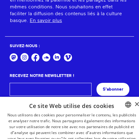
en mentionnez la paternité et les partagez dans les
mêmes conditions. Nous souhaitons en effet
faciliter la diffusion des contenus liés à la culture
basque.
En savoir plus
SUIVEZ-NOUS :
RECEVEZ NOTRE NEWSLETTER !
S'abonner
Ce site Web utilise des cookies
Nous utilisons des cookies pour personnaliser le contenu, les publicités
et analyser notre trafic. Nous partageons également des informations
BASQUE
sur votre utilisation de notre site avec nos partenaires de publicité et
FRENCH
d"analyse qui peuvent les combiner avec d"autres informations que
vous leur avez fournies ou qu"ils ont collectées lors de votre utilisation