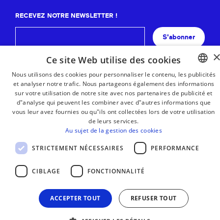
RECEVEZ NOTRE NEWSLETTER !
S'abonner
Ce site Web utilise des cookies
Nous utilisons des cookies pour personnaliser le contenu, les publicités
et analyser notre trafic. Nous partageons également des informations
BASQUE
sur votre utilisation de notre site avec nos partenaires de publicité et
FRENCH
d"analyse qui peuvent les combiner avec d"autres informations que
vous leur avez fournies ou qu"ils ont collectées lors de votre utilisation
SPANISH
de leurs services.
Au sujet de la gestion des cookies
ENGLISH
STRICTEMENT NÉCESSAIRES
PERFORMANCE
CIBLAGE
FONCTIONNALITÉ
ACCEPTER TOUT
REFUSER TOUT
MENTIONS LÉGALES
CONTACT