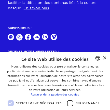
faciliter la diffusion des contenus liés à la culture
basque.
En savoir plus
SUIVEZ-NOUS :
RECEVEZ NOTRE NEWSLETTER !
×
Ce site Web utilise des cookies
S'abonner
Nous utilisons des cookies pour personnaliser le contenu, les
publicités et analyser notre trafic. Nous partageons également des
BASQUE
informations sur votre utilisation de notre site avec nos partenaires
FRENCH
de publicité et d"analyse qui peuvent les combiner avec d"autres
informations que vous leur avez fournies ou qu"ils ont collectées lors
SPANISH
de votre utilisation de leurs services.
Au sujet de la gestion des cookies
ENGLISH
STRICTEMENT NÉCESSAIRES
PERFORMANCE