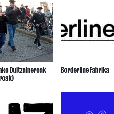
ako Dultzaineroak
Borderline Fabrika
eroak)