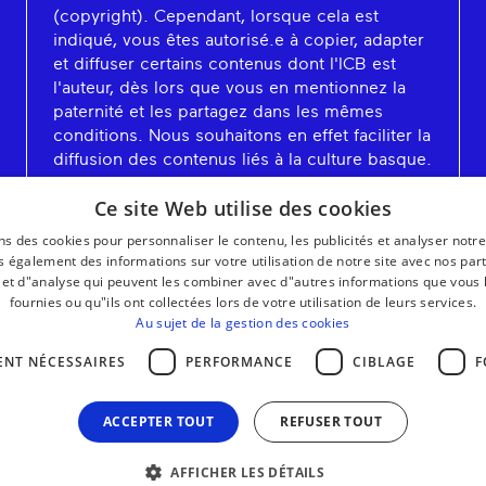
(copyright). Cependant, lorsque cela est
indiqué, vous êtes autorisé.e à copier, adapter
et diffuser certains contenus dont l'ICB est
l'auteur, dès lors que vous en mentionnez la
paternité et les partagez dans les mêmes
conditions. Nous souhaitons en effet faciliter la
diffusion des contenus liés à la culture basque.
En savoir plus
Ce site Web utilise des cookies
ns des cookies pour personnaliser le contenu, les publicités et analyser notre
 également des informations sur votre utilisation de notre site avec nos par
é et d"analyse qui peuvent les combiner avec d"autres informations que vous 
fournies ou qu"ils ont collectées lors de votre utilisation de leurs services.
Au sujet de la gestion des cookies
ENT NÉCESSAIRES
PERFORMANCE
CIBLAGE
F
ACCEPTER TOUT
REFUSER TOUT
AFFICHER LES DÉTAILS
MENTIONS LÉGALES
CONTACT