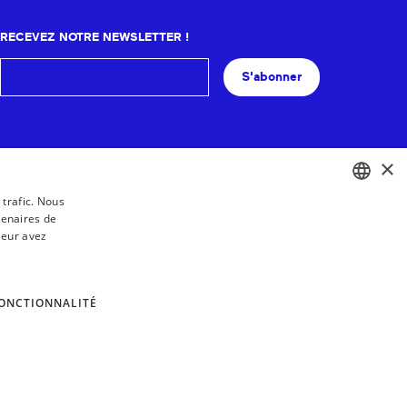
RECEVEZ NOTRE NEWSLETTER !
S'abonner
×
 trafic. Nous
tenaires de
BASQUE
leur avez
FRENCH
SPANISH
ONCTIONNALITÉ
ENGLISH