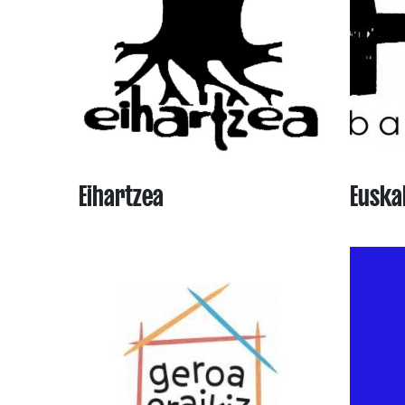
Eihartzea
Euska