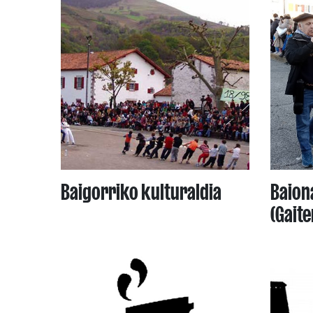
Baigorriko kulturaldia
Baion
(Gait