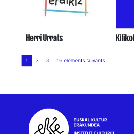
Herri Urrats
Kiliko
1
2
3
16 éléments suivants