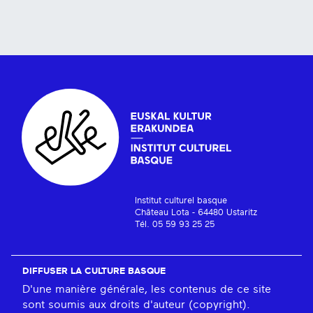
Institut culturel basque
Château Lota - 64480 Ustaritz
Tél. 05 59 93 25 25
DIFFUSER LA CULTURE BASQUE
D'une manière générale, les contenus de ce site
sont soumis aux droits d'auteur (copyright).