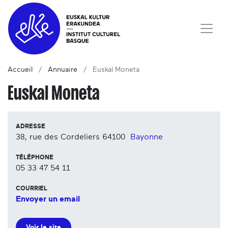
Accueil
Annuaire
Euskal Moneta
Euskal Moneta
ADRESSE
38, rue des Cordeliers
64100
Bayonne
TÉLÉPHONE
05 33 47 54 11
COURRIEL
Envoyer un email
Voir le site