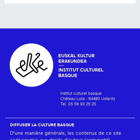
Institut culturel basque
Château Lota - 64480 Ustaritz
Tél. 05 59 93 25 25
DIFFUSER LA CULTURE BASQUE
D'une manière générale, les contenus de ce site
sont soumis aux droits d'auteur (copyright).