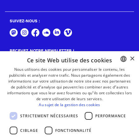
SUIVEZ-NOUS :
RECEVEZ NOTRE NEWSLETTER !
×
Ce site Web utilise des cookies
S'abonner
Nous utilisons des cookies pour personnaliser le contenu, les
publicités et analyser notre trafic. Nous partageons également des
BASQUE
informations sur votre utilisation de notre site avec nos partenaires
FRENCH
de publicité et d"analyse qui peuvent les combiner avec d"autres
informations que vous leur avez fournies ou qu"ils ont collectées lors
SPANISH
de votre utilisation de leurs services.
Au sujet de la gestion des cookies
ENGLISH
STRICTEMENT NÉCESSAIRES
PERFORMANCE
CIBLAGE
FONCTIONNALITÉ