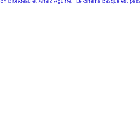
on Blondeau et Anaiz Aguirre: "Le cinéma basque est passé