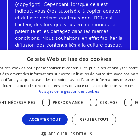
(copyright). Cependant, lorsque cela est
indiqué, vous êtes autorisé.e à copier, adapter
et diffuser certains contenus dont l'ICB est
l'auteur, dès lors que vous en mentionnez la
paternité et les partagez dans les mêmes
conditions. Nous souhaitons en effet faciliter la
diffusion des contenus liés à la culture basque.
En savoir plus
Ce site Web utilise des cookies
ns des cookies pour personnaliser le contenu, les publicités et analyser notre
 également des informations sur votre utilisation de notre site avec nos par
é et d"analyse qui peuvent les combiner avec d"autres informations que vous 
fournies ou qu"ils ont collectées lors de votre utilisation de leurs services.
Au sujet de la gestion des cookies
ENT NÉCESSAIRES
PERFORMANCE
CIBLAGE
F
ACCEPTER TOUT
REFUSER TOUT
AFFICHER LES DÉTAILS
MENTIONS LÉGALES
CONTACT