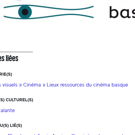
s liées
IE(S)
s visuels » Cinéma » Lieux ressources du cinéma basque
S) CULTUREL(S)
talante
(S) LIÉ(S)