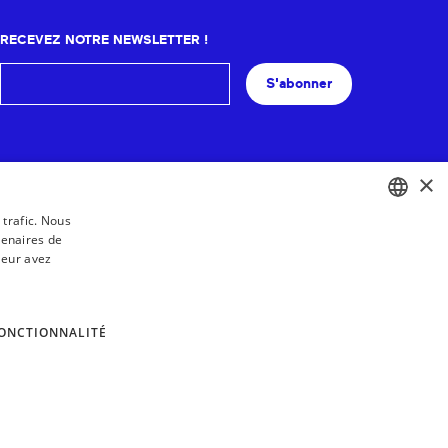
RECEVEZ NOTRE NEWSLETTER !
S'abonner
×
 trafic. Nous
tenaires de
BASQUE
leur avez
FRENCH
SPANISH
ONCTIONNALITÉ
ENGLISH