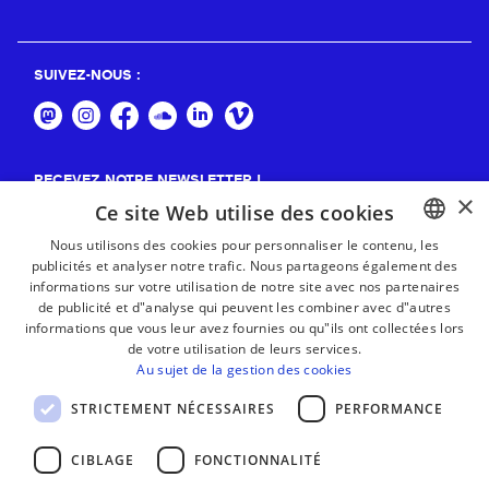
SUIVEZ-NOUS :
RECEVEZ NOTRE NEWSLETTER !
×
Ce site Web utilise des cookies
S'abonner
Nous utilisons des cookies pour personnaliser le contenu, les
publicités et analyser notre trafic. Nous partageons également des
BASQUE
informations sur votre utilisation de notre site avec nos partenaires
FRENCH
de publicité et d"analyse qui peuvent les combiner avec d"autres
informations que vous leur avez fournies ou qu"ils ont collectées lors
SPANISH
de votre utilisation de leurs services.
Au sujet de la gestion des cookies
ENGLISH
STRICTEMENT NÉCESSAIRES
PERFORMANCE
CIBLAGE
FONCTIONNALITÉ