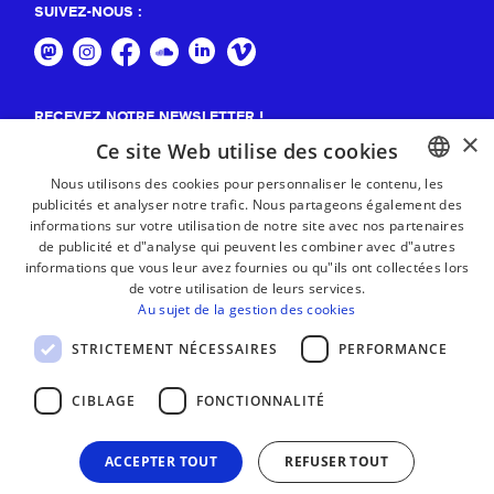
SUIVEZ-NOUS :
RECEVEZ NOTRE NEWSLETTER !
×
Ce site Web utilise des cookies
S'abonner
Nous utilisons des cookies pour personnaliser le contenu, les
publicités et analyser notre trafic. Nous partageons également des
BASQUE
informations sur votre utilisation de notre site avec nos partenaires
FRENCH
de publicité et d"analyse qui peuvent les combiner avec d"autres
informations que vous leur avez fournies ou qu"ils ont collectées lors
SPANISH
de votre utilisation de leurs services.
Au sujet de la gestion des cookies
ENGLISH
STRICTEMENT NÉCESSAIRES
PERFORMANCE
CIBLAGE
FONCTIONNALITÉ
ACCEPTER TOUT
REFUSER TOUT