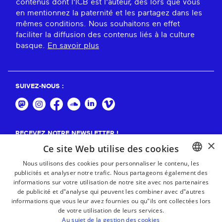
contenus dont l'ICB est l'auteur, dès lors que vous
en mentionnez la paternité et les partagez dans les
mêmes conditions. Nous souhaitons en effet
faciliter la diffusion des contenus liés à la culture
basque.
En savoir plus
SUIVEZ-NOUS :
RECEVEZ NOTRE NEWSLETTER !
×
Ce site Web utilise des cookies
S'abonner
Nous utilisons des cookies pour personnaliser le contenu, les
publicités et analyser notre trafic. Nous partageons également des
BASQUE
informations sur votre utilisation de notre site avec nos partenaires
FRENCH
de publicité et d"analyse qui peuvent les combiner avec d"autres
informations que vous leur avez fournies ou qu"ils ont collectées lors
SPANISH
de votre utilisation de leurs services.
Au sujet de la gestion des cookies