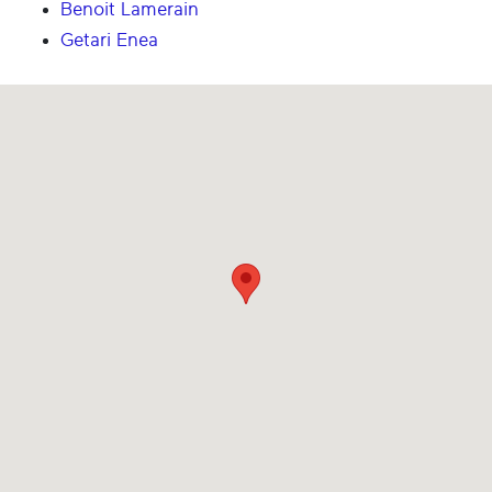
Benoit Lamerain
Getari Enea