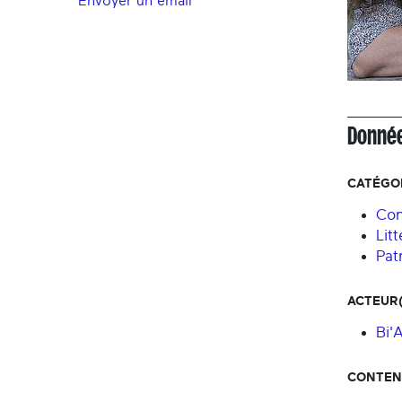
Envoyer un email
Donnée
CATÉGOR
Con
Lit
Pat
ACTEUR(
Bi'
CONTENU