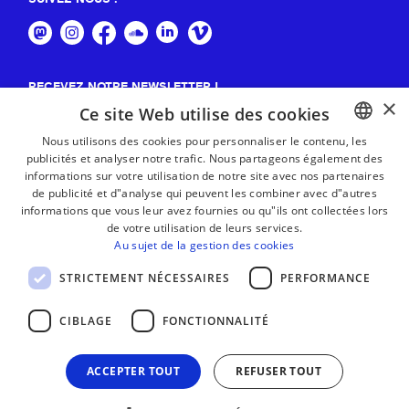
RECEVEZ NOTRE NEWSLETTER !
×
Ce site Web utilise des cookies
S'abonner
Nous utilisons des cookies pour personnaliser le contenu, les
publicités et analyser notre trafic. Nous partageons également des
BASQUE
informations sur votre utilisation de notre site avec nos partenaires
FRENCH
de publicité et d"analyse qui peuvent les combiner avec d"autres
informations que vous leur avez fournies ou qu"ils ont collectées lors
SPANISH
de votre utilisation de leurs services.
Au sujet de la gestion des cookies
ENGLISH
STRICTEMENT NÉCESSAIRES
PERFORMANCE
CIBLAGE
FONCTIONNALITÉ
ACCEPTER TOUT
REFUSER TOUT