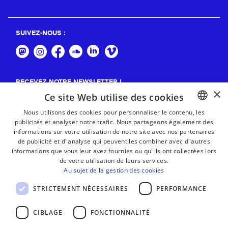
SUIVEZ-NOUS :
RECEVEZ NOTRE NEWSLETTER !
×
Ce site Web utilise des cookies
S'abonner
Nous utilisons des cookies pour personnaliser le contenu, les
publicités et analyser notre trafic. Nous partageons également des
BASQUE
informations sur votre utilisation de notre site avec nos partenaires
FRENCH
de publicité et d"analyse qui peuvent les combiner avec d"autres
informations que vous leur avez fournies ou qu"ils ont collectées lors
SPANISH
de votre utilisation de leurs services.
Au sujet de la gestion des cookies
ENGLISH
STRICTEMENT NÉCESSAIRES
PERFORMANCE
CIBLAGE
FONCTIONNALITÉ