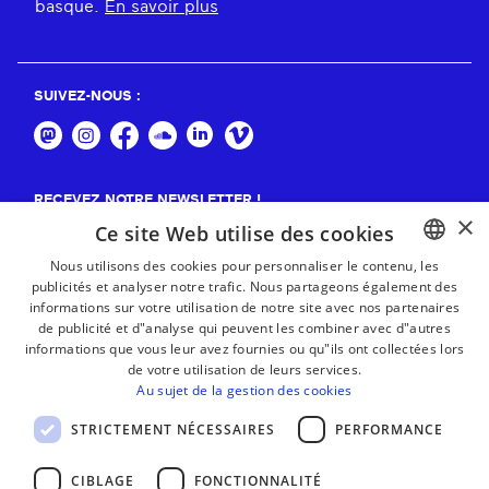
basque.
En savoir plus
SUIVEZ-NOUS :
RECEVEZ NOTRE NEWSLETTER !
×
Ce site Web utilise des cookies
S'abonner
Nous utilisons des cookies pour personnaliser le contenu, les
publicités et analyser notre trafic. Nous partageons également des
BASQUE
informations sur votre utilisation de notre site avec nos partenaires
FRENCH
de publicité et d"analyse qui peuvent les combiner avec d"autres
informations que vous leur avez fournies ou qu"ils ont collectées lors
SPANISH
de votre utilisation de leurs services.
Au sujet de la gestion des cookies
ENGLISH
STRICTEMENT NÉCESSAIRES
PERFORMANCE
CIBLAGE
FONCTIONNALITÉ