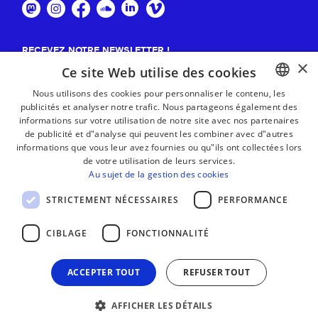
RECEVEZ NOTRE NEWSLETTER !
×
Ce site Web utilise des cookies
S'abonner
Nous utilisons des cookies pour personnaliser le contenu, les
publicités et analyser notre trafic. Nous partageons également des
BASQUE
informations sur votre utilisation de notre site avec nos partenaires
FRENCH
de publicité et d"analyse qui peuvent les combiner avec d"autres
informations que vous leur avez fournies ou qu"ils ont collectées lors
SPANISH
de votre utilisation de leurs services.
Au sujet de la gestion des cookies
ENGLISH
STRICTEMENT NÉCESSAIRES
PERFORMANCE
CIBLAGE
FONCTIONNALITÉ
ACCEPTER TOUT
REFUSER TOUT
AFFICHER LES DÉTAILS
MENTIONS LÉGALES
CONTACT