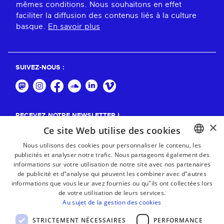
mêmes conditions. Nous souhaitons en effet
faciliter la diffusion des contenus liés à la culture
basque.
En savoir plus
SUIVEZ-NOUS :
RECEVEZ NOTRE NEWSLETTER !
×
Ce site Web utilise des cookies
S'abonner
Nous utilisons des cookies pour personnaliser le contenu, les
publicités et analyser notre trafic. Nous partageons également des
BASQUE
informations sur votre utilisation de notre site avec nos partenaires
FRENCH
de publicité et d"analyse qui peuvent les combiner avec d"autres
informations que vous leur avez fournies ou qu"ils ont collectées lors
SPANISH
de votre utilisation de leurs services.
Au sujet de la gestion des cookies
ENGLISH
STRICTEMENT NÉCESSAIRES
PERFORMANCE