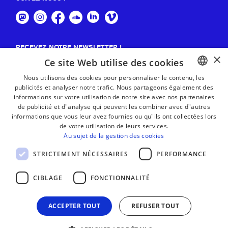
RECEVEZ NOTRE NEWSLETTER !
×
Ce site Web utilise des cookies
S'abonner
Nous utilisons des cookies pour personnaliser le contenu, les
publicités et analyser notre trafic. Nous partageons également des
BASQUE
informations sur votre utilisation de notre site avec nos partenaires
FRENCH
de publicité et d"analyse qui peuvent les combiner avec d"autres
informations que vous leur avez fournies ou qu"ils ont collectées lors
SPANISH
de votre utilisation de leurs services.
Au sujet de la gestion des cookies
ENGLISH
STRICTEMENT NÉCESSAIRES
PERFORMANCE
CIBLAGE
FONCTIONNALITÉ
ACCEPTER TOUT
REFUSER TOUT