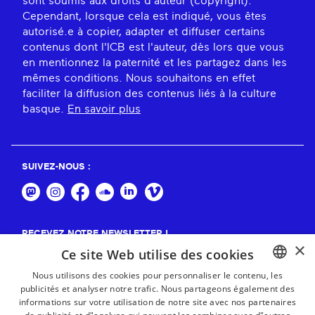
sont soumis aux droits d'auteur (copyright).
Cependant, lorsque cela est indiqué, vous êtes
autorisé.e à copier, adapter et diffuser certains
contenus dont l'ICB est l'auteur, dès lors que vous
en mentionnez la paternité et les partagez dans les
mêmes conditions. Nous souhaitons en effet
faciliter la diffusion des contenus liés à la culture
basque.
En savoir plus
SUIVEZ-NOUS :
RECEVEZ NOTRE NEWSLETTER !
×
Ce site Web utilise des cookies
S'abonner
Nous utilisons des cookies pour personnaliser le contenu, les
publicités et analyser notre trafic. Nous partageons également des
BASQUE
informations sur votre utilisation de notre site avec nos partenaires
FRENCH