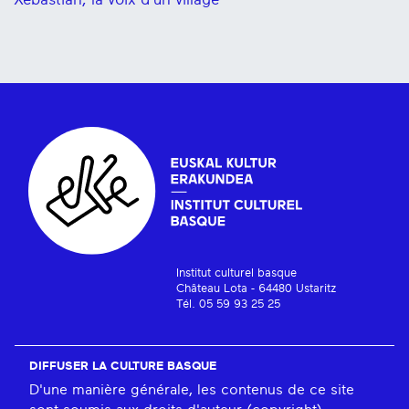
Institut culturel basque
Château Lota - 64480 Ustaritz
Tél. 05 59 93 25 25
DIFFUSER LA CULTURE BASQUE
D'une manière générale, les contenus de ce site