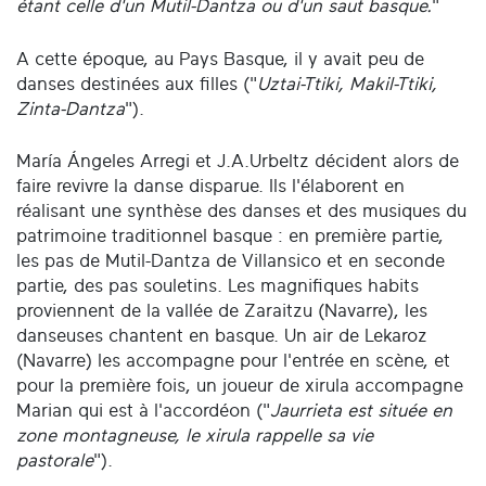
étant celle d'un Mutil-Dantza ou d'un saut basque.
"
A cette époque, au Pays Basque, il y avait peu de
danses destinées aux filles ("
Uztai-Ttiki, Makil-Ttiki,
Zinta-Dantza
").
María Ángeles Arregi et J.A.Urbeltz décident alors de
faire revivre la danse disparue. Ils l'élaborent en
réalisant une synthèse des danses et des musiques du
patrimoine traditionnel basque : en première partie,
les pas de Mutil-Dantza de Villansico et en seconde
partie, des pas souletins. Les magnifiques habits
proviennent de la vallée de Zaraitzu (Navarre), les
danseuses chantent en basque. Un air de Lekaroz
(Navarre) les accompagne pour l'entrée en scène, et
pour la première fois, un joueur de xirula accompagne
Marian qui est à l'accordéon ("
Jaurrieta est située en
zone montagneuse, le xirula rappelle sa vie
pastorale
").