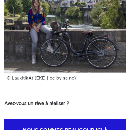
© LaukitikAt (EKE | cc-by-sa-nc)
Avez-vous un rêve à réaliser ?