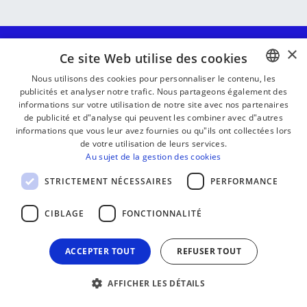
×
Ce site Web utilise des cookies
Nous utilisons des cookies pour personnaliser le contenu, les
publicités et analyser notre trafic. Nous partageons également des
BASQUE
informations sur votre utilisation de notre site avec nos partenaires
FRENCH
de publicité et d"analyse qui peuvent les combiner avec d"autres
informations que vous leur avez fournies ou qu"ils ont collectées lors
SPANISH
de votre utilisation de leurs services.
Au sujet de la gestion des cookies
ENGLISH
Institut culturel basque
STRICTEMENT NÉCESSAIRES
PERFORMANCE
Château Lota - 64480 Ustaritz
Tél. 05 59 93 25 25
CIBLAGE
FONCTIONNALITÉ
DIFFUSER LA CULTURE BASQUE
ACCEPTER TOUT
REFUSER TOUT
D'une manière générale, les contenus de ce site
sont soumis aux droits d'auteur (copyright).
AFFICHER LES DÉTAILS
Cependant, lorsque cela est indiqué, vous êtes
autorisé.e à copier, adapter et diffuser certains