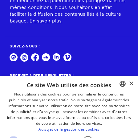
en mentionnez la paternité et les partagez dans les
mêmes conditions. Nous souhaitons en effet
faciliter la diffusion des contenus liés à la culture
basque.
En savoir plus
SUIVEZ-NOUS :
RECEVEZ NOTRE NEWSLETTER !
×
Ce site Web utilise des cookies
S'abonner
Nous utilisons des cookies pour personnaliser le contenu, les
publicités et analyser notre trafic. Nous partageons également des
BASQUE
informations sur votre utilisation de notre site avec nos partenaires
FRENCH
de publicité et d"analyse qui peuvent les combiner avec d"autres
informations que vous leur avez fournies ou qu"ils ont collectées lors
SPANISH
de votre utilisation de leurs services.
Au sujet de la gestion des cookies
ENGLISH