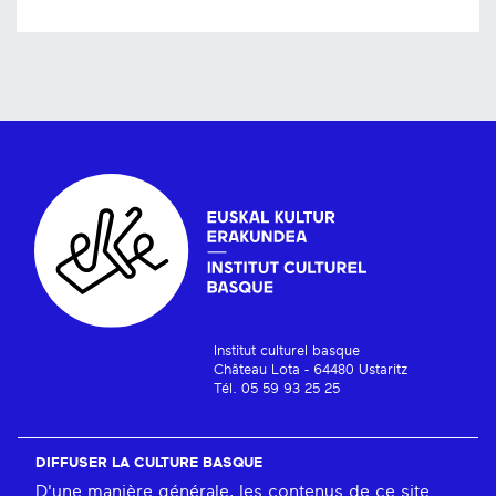
Institut culturel basque
Château Lota - 64480 Ustaritz
Tél. 05 59 93 25 25
DIFFUSER LA CULTURE BASQUE
D'une manière générale, les contenus de ce site