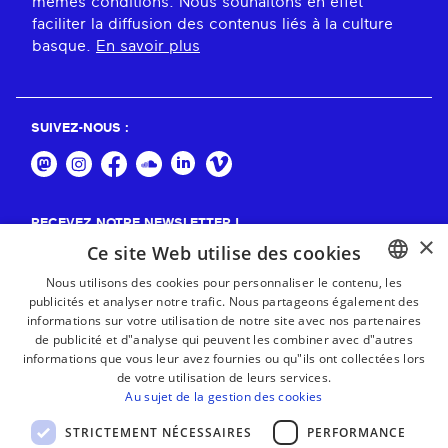
mêmes conditions. Nous souhaitons en effet
faciliter la diffusion des contenus liés à la culture
basque.
En savoir plus
SUIVEZ-NOUS :
RECEVEZ NOTRE NEWSLETTER !
×
Ce site Web utilise des cookies
S'abonner
Nous utilisons des cookies pour personnaliser le contenu, les
publicités et analyser notre trafic. Nous partageons également des
BASQUE
informations sur votre utilisation de notre site avec nos partenaires
FRENCH
de publicité et d"analyse qui peuvent les combiner avec d"autres
informations que vous leur avez fournies ou qu"ils ont collectées lors
SPANISH
de votre utilisation de leurs services.
Au sujet de la gestion des cookies
ENGLISH
STRICTEMENT NÉCESSAIRES
PERFORMANCE