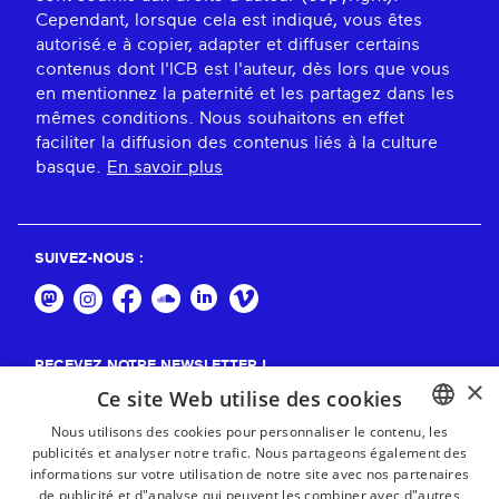
Cependant, lorsque cela est indiqué, vous êtes
autorisé.e à copier, adapter et diffuser certains
contenus dont l'ICB est l'auteur, dès lors que vous
en mentionnez la paternité et les partagez dans les
mêmes conditions. Nous souhaitons en effet
faciliter la diffusion des contenus liés à la culture
basque.
En savoir plus
SUIVEZ-NOUS :
RECEVEZ NOTRE NEWSLETTER !
×
Ce site Web utilise des cookies
S'abonner
Nous utilisons des cookies pour personnaliser le contenu, les
publicités et analyser notre trafic. Nous partageons également des
BASQUE
informations sur votre utilisation de notre site avec nos partenaires
FRENCH
de publicité et d"analyse qui peuvent les combiner avec d"autres