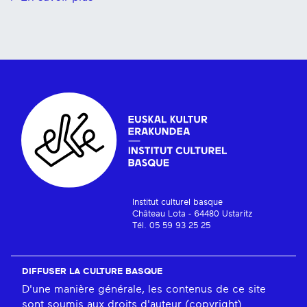
Institut culturel basque
Château Lota - 64480 Ustaritz
Tél. 05 59 93 25 25
DIFFUSER LA CULTURE BASQUE
D'une manière générale, les contenus de ce site
sont soumis aux droits d'auteur (copyright).