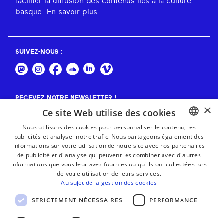
faciliter la diffusion des contenus liés à la culture
basque.
En savoir plus
SUIVEZ-NOUS :
RECEVEZ NOTRE NEWSLETTER !
×
Ce site Web utilise des cookies
S'abonner
Nous utilisons des cookies pour personnaliser le contenu, les
publicités et analyser notre trafic. Nous partageons également des
BASQUE
informations sur votre utilisation de notre site avec nos partenaires
FRENCH
de publicité et d"analyse qui peuvent les combiner avec d"autres
informations que vous leur avez fournies ou qu"ils ont collectées lors
SPANISH
de votre utilisation de leurs services.
Au sujet de la gestion des cookies
ENGLISH
STRICTEMENT NÉCESSAIRES
PERFORMANCE