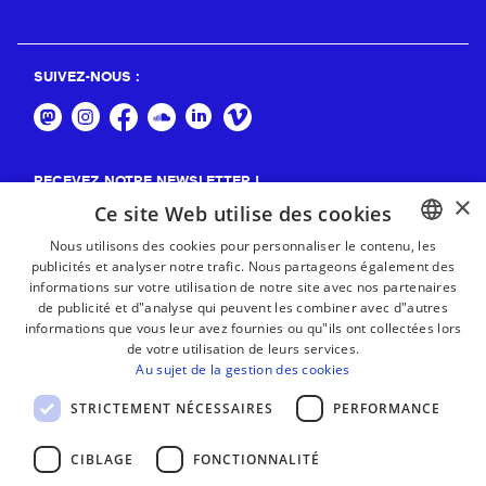
SUIVEZ-NOUS :
RECEVEZ NOTRE NEWSLETTER !
×
Ce site Web utilise des cookies
S'abonner
Nous utilisons des cookies pour personnaliser le contenu, les
publicités et analyser notre trafic. Nous partageons également des
BASQUE
informations sur votre utilisation de notre site avec nos partenaires
FRENCH
de publicité et d"analyse qui peuvent les combiner avec d"autres
informations que vous leur avez fournies ou qu"ils ont collectées lors
SPANISH
de votre utilisation de leurs services.
Au sujet de la gestion des cookies
ENGLISH
STRICTEMENT NÉCESSAIRES
PERFORMANCE
CIBLAGE
FONCTIONNALITÉ