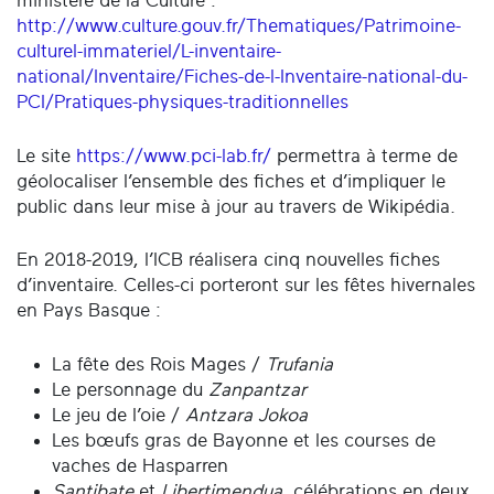
ministère de la Culture :
http://www.culture.gouv.fr/Thematiques/Patrimoine-
culturel-immateriel/L-inventaire-
national/Inventaire/Fiches-de-l-Inventaire-national-du-
PCI/Pratiques-physiques-traditionnelles
Le site
https://www.pci-lab.fr/
permettra à terme de
géolocaliser l’ensemble des fiches et d’impliquer le
public dans leur mise à jour au travers de Wikipédia.
En 2018-2019, l’ICB réalisera cinq nouvelles fiches
d’inventaire. Celles-ci porteront sur les fêtes hivernales
en Pays Basque :
La fête des Rois Mages /
Trufania
Le personnage du
Zanpantzar
Le jeu de l’oie /
Antzara Jokoa
Les bœufs gras de Bayonne et les courses de
vaches de Hasparren
Santibate
et
Libertimendua
, célébrations en deux