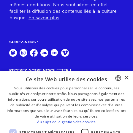
mêmes conditions. Nous souhaitons en effet
faciliter la diffusion des contenus liés à la culture
basque.
En savoir plus
SUIVEZ-NOUS :
RECEVEZ NOTRE NEWSLETTER !
×
Ce site Web utilise des cookies
S'abonner
Nous utilisons des cookies pour personnaliser le contenu, les
publicités et analyser notre trafic. Nous partageons également des
BASQUE
informations sur votre utilisation de notre site avec nos partenaires
FRENCH
de publicité et d"analyse qui peuvent les combiner avec d"autres
informations que vous leur avez fournies ou qu"ils ont collectées lors
SPANISH
de votre utilisation de leurs services.
Au sujet de la gestion des cookies
ENGLISH
STRICTEMENT NÉCESSAIRES
PERFORMANCE