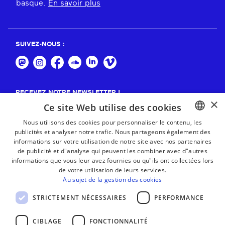
basque.
En savoir plus
SUIVEZ-NOUS :
RECEVEZ NOTRE NEWSLETTER !
×
Ce site Web utilise des cookies
S'abonner
Nous utilisons des cookies pour personnaliser le contenu, les
publicités et analyser notre trafic. Nous partageons également des
BASQUE
informations sur votre utilisation de notre site avec nos partenaires
FRENCH
de publicité et d"analyse qui peuvent les combiner avec d"autres
informations que vous leur avez fournies ou qu"ils ont collectées lors
SPANISH
de votre utilisation de leurs services.
Au sujet de la gestion des cookies
ENGLISH
STRICTEMENT NÉCESSAIRES
PERFORMANCE
CIBLAGE
FONCTIONNALITÉ