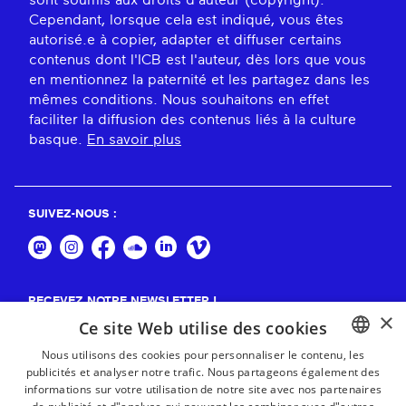
sont soumis aux droits d'auteur (copyright).
Cependant, lorsque cela est indiqué, vous êtes
autorisé.e à copier, adapter et diffuser certains
contenus dont l'ICB est l'auteur, dès lors que vous
en mentionnez la paternité et les partagez dans les
mêmes conditions. Nous souhaitons en effet
faciliter la diffusion des contenus liés à la culture
basque.
En savoir plus
SUIVEZ-NOUS :
RECEVEZ NOTRE NEWSLETTER !
×
Ce site Web utilise des cookies
S'abonner
Nous utilisons des cookies pour personnaliser le contenu, les
publicités et analyser notre trafic. Nous partageons également des
BASQUE
informations sur votre utilisation de notre site avec nos partenaires
FRENCH