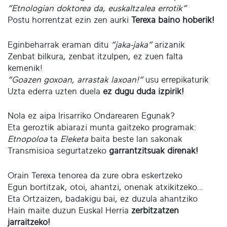
“Etnologian doktorea da, euskaltzalea errotik”
Postu horrentzat ezin zen aurki
Terexa baino hoberik!
Eginbeharrak eraman ditu
“jaka-jaka”
arizanik
Zenbat bilkura, zenbat itzulpen, ez zuen falta
kemenik!
“Goazen goxoan, arrastak laxoan!”
usu errepikaturik
Uzta ederra uzten duela
ez dugu duda izpirik!
Nola ez aipa Irisarriko Ondarearen Egunak?
Eta geroztik abiarazi munta gaitzeko programak:
Etnopoloa
ta
Eleketa
baita beste lan sakonak
Transmisioa segurtatzeko
garrantzitsuak direnak!
Orain Terexa tenorea da zure obra eskertzeko
Egun bortitzak, otoi, ahantzi, onenak atxikitzeko…
Eta Ortzaizen, badakigu bai, ez duzula ahantziko
Hain maite duzun Euskal Herria
zerbitzatzen
jarraitzeko!