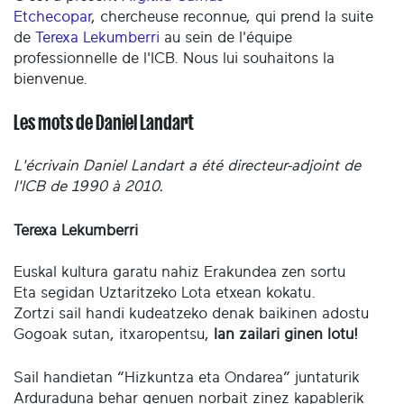
Etchecopar
, chercheuse reconnue, qui prend la suite
de
Terexa Lekumberri
au sein de l'équipe
professionnelle de l'ICB. Nous lui souhaitons la
bienvenue.
Les mots de Daniel Landart
L'écrivain Daniel Landart a été directeur-adjoint de
l'ICB de 1990 à 2010.
Terexa Lekumberri
Euskal kultura garatu nahiz Erakundea zen sortu
Eta segidan Uztaritzeko Lota etxean kokatu.
Zortzi sail handi kudeatzeko denak baikinen adostu
Gogoak sutan, itxaropentsu,
lan zailari ginen lotu!
Sail handietan “Hizkuntza eta Ondarea” juntaturik
Arduraduna behar genuen norbait zinez kapablerik