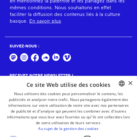
en mentionnez la paternité et les partagez dans les
mêmes conditions. Nous souhaitons en effet
faciliter la diffusion des contenus liés à la culture
basque.
En savoir plus
SUIVEZ-NOUS :
RECEVEZ NOTRE NEWSLETTER !
×
Ce site Web utilise des cookies
S'abonner
Nous utilisons des cookies pour personnaliser le contenu, les
publicités et analyser notre trafic. Nous partageons également des
BASQUE
informations sur votre utilisation de notre site avec nos partenaires
FRENCH
de publicité et d"analyse qui peuvent les combiner avec d"autres
informations que vous leur avez fournies ou qu"ils ont collectées lors
SPANISH
de votre utilisation de leurs services.
Au sujet de la gestion des cookies
ENGLISH