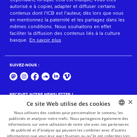
autorisé.e à copier, adapter et diffuser certains
contenus dont l'ICB est l'auteur, dès lors que vous
en mentionnez la paternité et les partagez dans les
mêmes conditions. Nous souhaitons en effet
faciliter la diffusion des contenus liés à la culture
basque.
En savoir plus
SUIVEZ-NOUS :
RECEVEZ NOTRE NEWSLETTER !
×
Ce site Web utilise des cookies
S'abonner
Nous utilisons des cookies pour personnaliser le contenu, les
publicités et analyser notre trafic. Nous partageons également des
BASQUE
informations sur votre utilisation de notre site avec nos partenaires
FRENCH
de publicité et d"analyse qui peuvent les combiner avec d"autres
informations que vous leur avez fournies ou qu"ils ont collectées lors