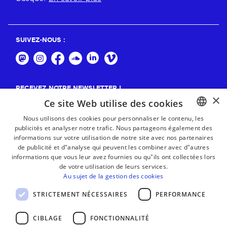
SUIVEZ-NOUS :
RECEVEZ NOTRE NEWSLETTER !
×
Ce site Web utilise des cookies
S'abonner
Nous utilisons des cookies pour personnaliser le contenu, les
publicités et analyser notre trafic. Nous partageons également des
BASQUE
informations sur votre utilisation de notre site avec nos partenaires
FRENCH
de publicité et d"analyse qui peuvent les combiner avec d"autres
informations que vous leur avez fournies ou qu"ils ont collectées lors
SPANISH
de votre utilisation de leurs services.
Au sujet de la gestion des cookies
ENGLISH
STRICTEMENT NÉCESSAIRES
PERFORMANCE
CIBLAGE
FONCTIONNALITÉ