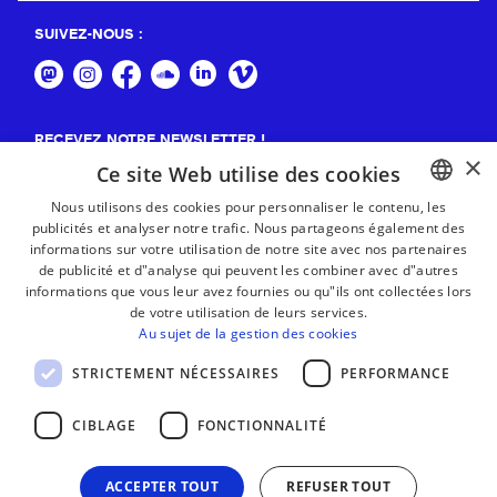
SUIVEZ-NOUS :
RECEVEZ NOTRE NEWSLETTER !
×
Ce site Web utilise des cookies
S'abonner
Nous utilisons des cookies pour personnaliser le contenu, les
publicités et analyser notre trafic. Nous partageons également des
BASQUE
informations sur votre utilisation de notre site avec nos partenaires
FRENCH
de publicité et d"analyse qui peuvent les combiner avec d"autres
informations que vous leur avez fournies ou qu"ils ont collectées lors
SPANISH
de votre utilisation de leurs services.
Au sujet de la gestion des cookies
ENGLISH
STRICTEMENT NÉCESSAIRES
PERFORMANCE
CIBLAGE
FONCTIONNALITÉ
ACCEPTER TOUT
REFUSER TOUT