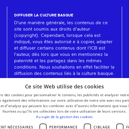
DIFFUSER LA CULTURE BASQUE
D'une manière générale, les contenus de ce
site sont soumis aux droits d'auteur
(copyright). Cependant, lorsque cela est
indiqué, vous êtes autorisé.e à copier, adapter
et diffuser certains contenus dont l'ICB est
l'auteur, dès lors que vous en mentionnez la
paternité et les partagez dans les mêmes
conditions. Nous souhaitons en effet faciliter la
diffusion des contenus liés à la culture basque.
En savoir plus
Ce site Web utilise des cookies
ns des cookies pour personnaliser le contenu, les publicités et analyser notre
 également des informations sur votre utilisation de notre site avec nos par
é et d"analyse qui peuvent les combiner avec d"autres informations que vous 
fournies ou qu"ils ont collectées lors de votre utilisation de leurs services.
Au sujet de la gestion des cookies
ENT NÉCESSAIRES
PERFORMANCE
CIBLAGE
F