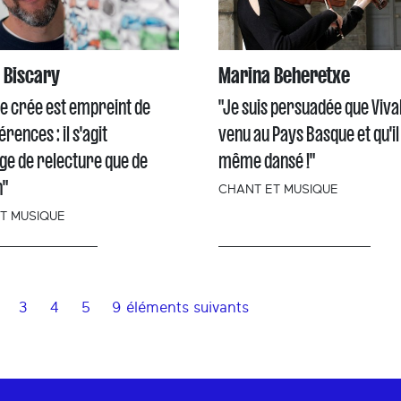
 Biscary
Marina Beheretxe
je crée est empreint de
"Je suis persuadée que Vival
rences : il s'agit
venu au Pays Basque et qu'il
ge de relecture que de
même dansé !"
n"
CHANT ET MUSIQUE
T MUSIQUE
3
4
5
9 éléments suivants