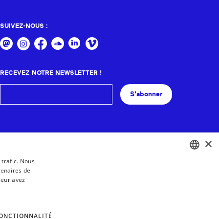
SUIVEZ-NOUS :
RECEVEZ NOTRE NEWSLETTER !
S'abonner
×
 trafic. Nous
tenaires de
BASQUE
leur avez
FRENCH
SPANISH
ONCTIONNALITÉ