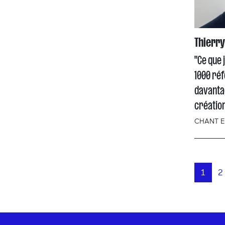
Thierry
"Ce que 
1000 réfé
davanta
créatio
CHANT E
1
2